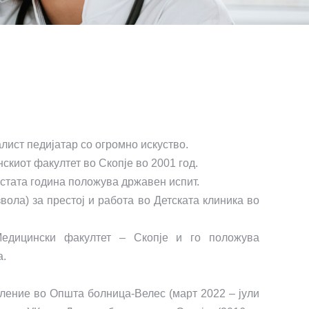
ист педијатар со огромно искуство.
иот факултет во Скопје во 2001 год.
истата година положува државен испит.
звола) за престој и работа во Детската клиника во
Медицински факултет – Скопје и го положува
а.
ление во Општа болница-Велес (март 2022 – јули