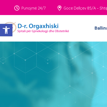
Punojmë 24/7
Goce Dellçev 85/A – Shti
Open toolbar
Ballin