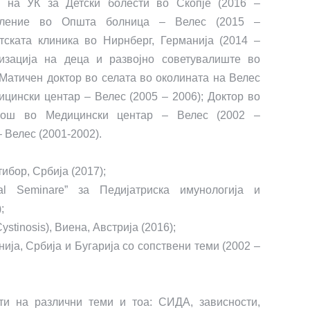
а на УК за Детски болести во Скопје (2016 –
еление во Општа болница – Велес (2015 –
етската клиника во Нирнберг, Германија (2014 –
изација на деца и развојно советувалиште во
Матичен доктор во селата во околината на Велес
цински центар – Велес (2005 – 2006);
Доктор во
мош во Медицински центар – Велес (2002 –
 Велес (2001-2002).
ибор, Србија (2017);
al Seminare” за Педијатриска имунологија и
);
ystinosis), Виена, Австрија (2016);
ија, Србија и Бугарија со сопствени теми (2002 –
ти на различни теми и тоа: СИДА, зависности,