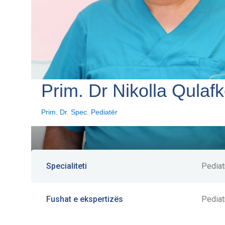
Prim. Dr Nikolla Qulaf
Prim. Dr. Spec. Pediatër
Specialiteti
Pediat
Fushat e ekspertizës
Pediat