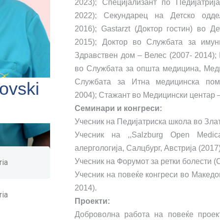
2023);
Специјализант по Педијатриј
2022);
Секундарец на Детско одд
2016);
Gastarzt (Доктор гостин) во Д
2015);
Доктор во Службата за имун
Здравствен дом – Велес (2007- 2014);
во Службата за општа медицина, Меди
Службата за Итна медицинска по
kovski
2004);
Стажант во Медицински центар –
Семинари и конгреси:
Учесник на Педијатриска школа во Злат
Учесник на ,,Salzburg Open Medic
алергологија, Салцбург, Австрија (2017
Учесник на Форумот за ретки болести (C
ria
Учесник на повеќе конгреси во Македон
2014).
ria
Проекти:
Доброволна работа на повеќе проек