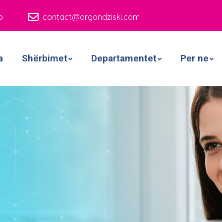
p
contact@organdziski.com
a
Shërbimet
Departamentet
Per ne