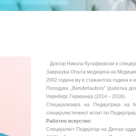
Доктор Никола Ќулафковски е специјал
Завршува Општа медицина на Медицинск
2002 година му е стажантска година и 
Поседува ,,Beruferlaubnis” (работна до
Нирнберг, Германија (2014 – 2016).
Специјализира на Педијатрија на 
специјалистичкиот испит по Педијатриј
Работно искуство:
Специјалист Педијатар на Детско одде