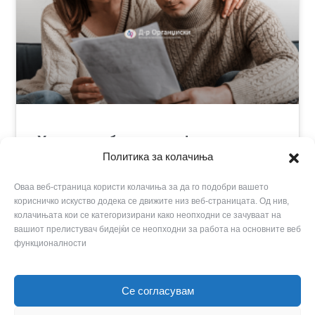
Хронични болести и фертилитет
Политика за колачиња
ПРОЧИТАЈ ПОВЕЌЕ »
Оваа веб-страница користи колачиња за да го подобри вашето
корисничко искуство додека се движите низ веб-страницата. Од нив,
колачињата кои се категоризирани како неопходни се зачуваат на
вашиот прелистувач бидејќи се неопходни за работа на основните веб
Прегледај ги сите
функционалности
Се согласувам