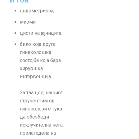
и тоа:
a
t
ендометриоза;
i
миоми;
v
цисти на јајниците;
e
:
било која друга
гинеколошка
состојба која бара
хируршка
интервенција…
За таа цел, нашиот
стручен тим од
гинеколози е тука
да обезбеди
исклучителна нега,
прилагодена на