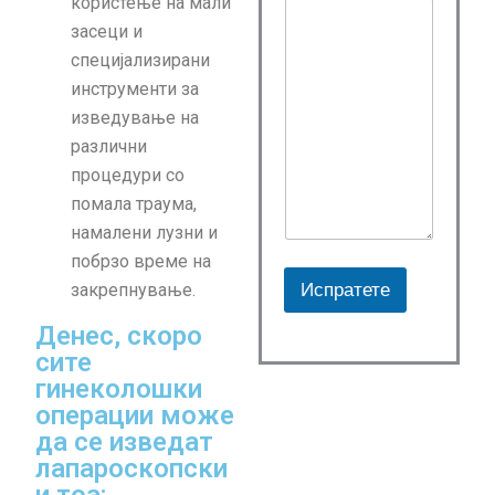
користење на мали
засеци и
специјализирани
инструменти за
изведување на
различни
процедури со
помала траума,
намалени лузни и
побрзо време на
Испратете
закрепнување.
A
Денес, скоро
l
сите
гинеколошки
t
операции може
e
да се изведат
r
лапароскопски
n