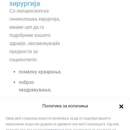
хирургија
Со лапароскопска
гинеколошка хирургија,
имаме цел да го
подобриме вашето
здравје, овозможувајќи
предности за
пациентките:
помалку крварење,
побрзо
заздравување,
пократок престој во
Политика за колачиња
болница и
побрзо враќање на
Оваа веб-страница користи колачиња за да го подобри вашето
корисничко искуство додека се движите низ веб-страницата. Од нив,
секојдневните