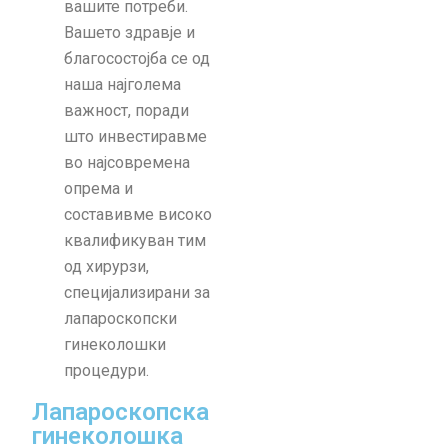
вашите потреби.
Вашето здравје и
благосостојба се од
наша најголема
важност, поради
што инвестиравме
во најсовремена
опрема и
составивме високо
квалификуван тим
од хирурзи,
специјализирани за
лапароскопски
гинеколошки
процедури.
Лапароскопска
гинеколошка