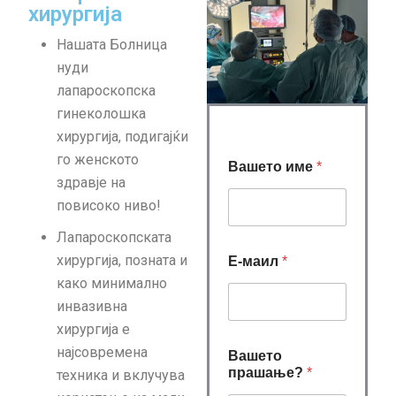
хирургија
Нашата Болница
нуди
лапароскопска
гинеколошка
хирургија, подигајќи
го женското
Вашето име
*
здравје на
повисоко ниво!
Лапароскопската
хирургија, позната и
Е-маил
*
како минимално
инвазивна
хирургија е
најсовремена
Вашето
прашање?
*
техника и вклучува