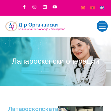
Лапароскопски операции
Лапароскопската