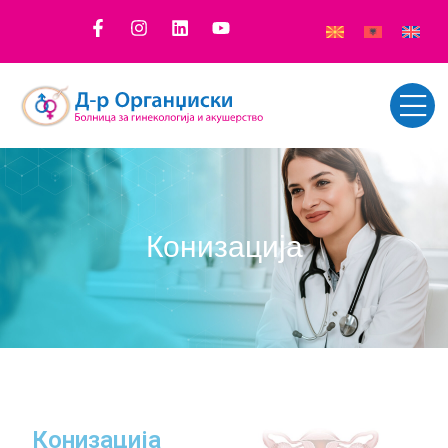
Конизација
Конизација