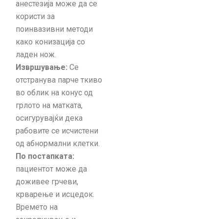
анестезија може да се
користи за
поинвазивни методи
како конизација со
ладен нож.
Извршување:
Се
отстранува парче ткиво
во облик на конус од
грлото на матката,
осигурувајќи дека
рабовите се исчистени
од абнормални клетки.
По постапката:
пациентот може да
доживее грчеви,
крварење и исцедок.
Времето на