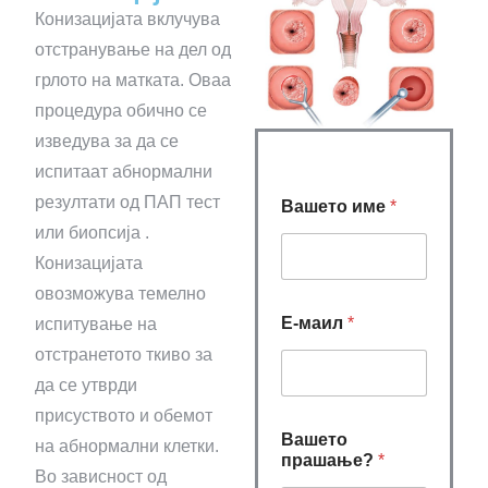
Конизацијата вклучува
отстранување на дел од
грлото на матката. Оваа
процедура обично се
изведува за да се
испитаат абнормални
резултати од ПАП тест
Вашето име
*
или биопсија .
Конизацијата
овозможува темелно
Е-маил
*
испитување на
отстранетото ткиво за
да се утврди
присуството и обемот
Вашето
на абнормални клетки.
прашање?
*
Во зависност од