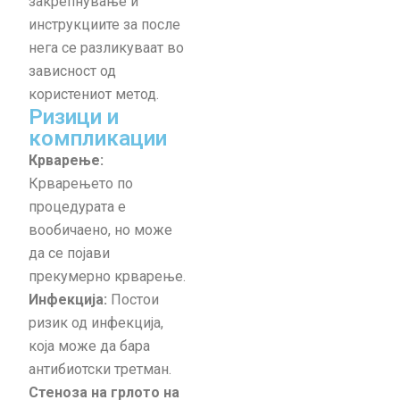
закрепнување и
инструкциите за после
нега се разликуваат во
зависност од
користениот метод.
Ризици и
компликации
Крварење:
Крварењето по
процедурата е
вообичаено, но може
да се појави
прекумерно крварење.
Инфекција:
Постои
ризик од инфекција,
која може да бара
антибиотски третман.
Стеноза на грлото на