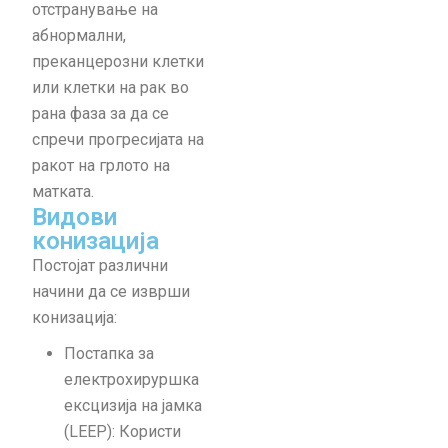
a
отстранување на
t
абнормални,
i
преканцерозни клетки
v
или клетки на рак во
e
рана фаза за да се
:
спречи прогресијата на
ракот на грлото на
матката.
Видови
конизација
Постојат различни
начини да се изврши
конизација:
Постапка за
електрохируршка
ексцизија на јамка
(LEEP): Користи