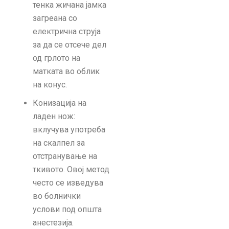
тенка жичана јамка
загреана со
електрична струја
за да се отсече дел
од грлото на
матката во облик
на конус.
Конизација на
ладен нож:
вклучува употреба
на скалпел за
отстранување на
ткивото. Овој метод
често се изведува
во болнички
услови под општа
анестезија.