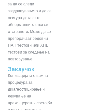
за да се следи
заздравувањето и да се
осигура дека сите
абнормални клетки се
отстранети. Може да се
препорачаат редовни
ПАП тестови или ХПВ
тестови за следење на
повторување.
Заклучок
Конизацијата е важна
процедура за
дијагностицирање и
лекување на
преканцерозни состојби
и рак на грлото на