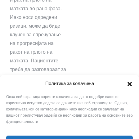
матката во рана фаза.
Иако носи одредени
ризици, може да биде
клучен за спречување
на прогресијата на
ракот на грлото на
матката. Пациентите
треба да разговараат за
придобивките и
Политика за колачиња
ризиците со својот
давател на здравствена
Оваа веб-страница користи колачиња за да го подобри вашето
корисничко искуство додека се движите низ веб-страницата. Од нив,
заштита за да донесат
колачињата кои се категоризирани како неопходни се зачуваат на
информирана одлука.
вашиот прелистувач бидејќи се неопходни за работа на основните веб
функционалности