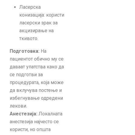
Ласерска
конизација: користи
ласерски зрак за
акцизирање на
ткивото.
Подготовка:
На
пациентот обично му се
даваат упатства како да
се подготви за
процедурата, која може
да вклучува постење и
избегнување одредени
лекови.
Анестезија:
Локалната
анестезија најчесто се
користи, но општа