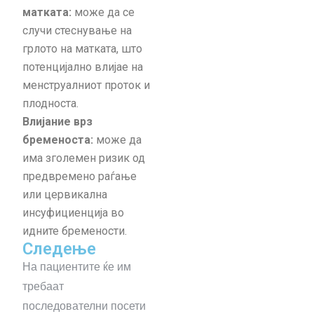
матката:
може да се
случи стеснување на
грлото на матката, што
потенцијално влијае на
менструалниот проток и
плодноста.
Влијание врз
бременоста:
може да
има зголемен ризик од
предвремено раѓање
или цервикална
инсуфициенција во
идните бремености.
Следење
На пациентите ќе им
требаат
последователни посети