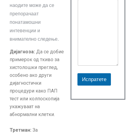
наодите може да се
препорачаат
понатамошни
интевенции и
внимателно следење.
Дијагноза:
Да се добие
примерок од ткиво за
хистолошки преглед,
особено ако други
Испратете
дијагностички
A
процедури како ПАП
l
тест или колпоскопија
t
укажуваат на
e
абнормални клетки.
r
n
Третман:
За