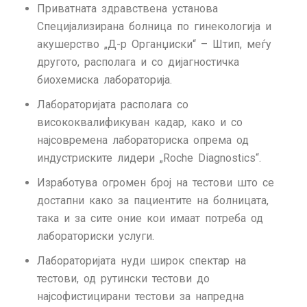
Приватната здравствена установа
Специјализирана болница по гинекологија и
акушерство „Д-р Органџиски“ – Штип, меѓу
другото, располага и со дијагностичка
биохемиска лабораторија.
Лабораторијата располага со
висококвалификуван кадар, како и со
најсовремена лабораториска опрема од
индустриските лидери „Roche Diagnostics“.
Изработува огромен број на тестови што се
достапни како за пациентите на болницата,
така и за сите оние кои имаат потреба од
лабораториски услуги.
Лабораторијата нуди широк спектар на
тестови, од рутински тестови до
најсофистицирани тестови за напредна