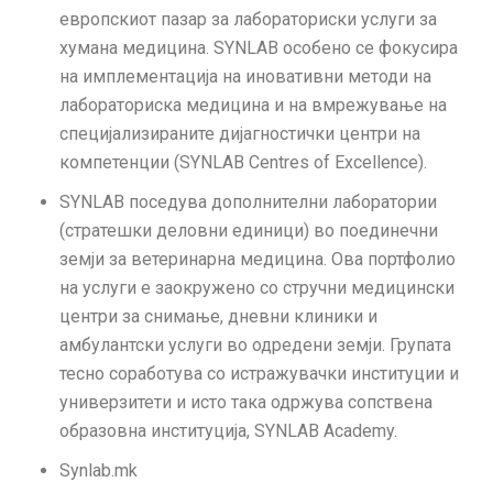
европскиот пазар за лабораториски услуги за
хумана медицина. SYNLAB особено се фокусира
на имплементација на иновативни методи на
лабораториска медицина и на вмрежување на
специјализираните дијагностички центри на
компетенции (SYNLAB Centres of Excellence).
SYNLAB поседува дополнителни лаборатории
(стратешки деловни единици) во поединечни
земји за ветеринарна медицина. Ова портфолио
на услуги е заокружено со стручни медицински
центри за снимање, дневни клиники и
амбулантски услуги во одредени земји. Групата
тесно соработува со истражувачки институции и
универзитети и исто така одржува сопствена
образовна институција, SYNLAB Academy.
Synlab.mk