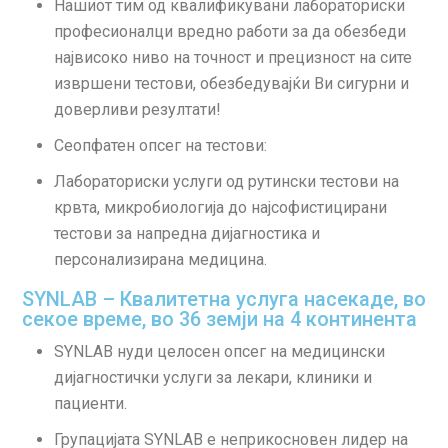
Нашиот тим од квалификувани лабораториски
професионалци вредно работи за да обезбеди
највисоко ниво на точност и прецизност на сите
извршени тестови, обезбедувајќи Ви сигурни и
доверливи резултати!
Сеопфатен опсег на тестови:
Лабораториски услуги од рутински тестови на
крвта, микробиологија до најсофистицирани
тестови за напредна дијагностика и
персонализирана медицина.
SYNLAB – Квалитетна услуга насекаде, во
секое време, во 36 земји на 4 континента
SYNLAB нуди целосен опсег на медицински
дијагностички услуги за лекари, клиники и
пациенти.
Групацијата SYNLAB е неприкосновен лидер на