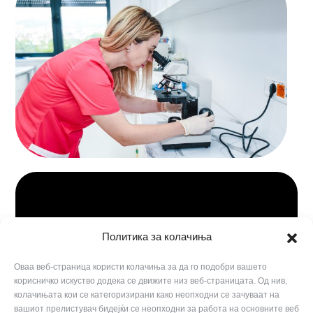
Политика за колачиња
Оваа веб-страница користи колачиња за да го подобри вашето
корисничко искуство додека се движите низ веб-страницата. Од нив,
колачињата кои се категоризирани како неопходни се зачуваат на
вашиот прелистувач бидејќи се неопходни за работа на основните веб