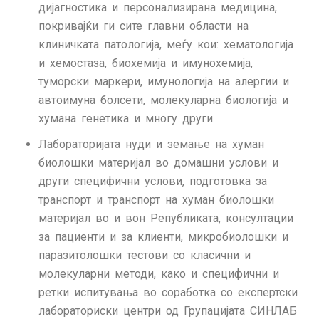
дијагностика и персонализирана медицина,
покривајќи ги сите главни области на
клиничката патологија, меѓу кои: хематологија
и хемостаза, биохемија и имунохемија,
туморски маркери, имунологија на алергии и
автоимуна болсети, молекуларна биологија и
хумана генетика и многу други.
Лабораторијата нуди и земање на хуман
биолошки материјал во домашни услови и
други специфични услови, подготовка за
транспорт и транспорт на хуман биолошки
материјал во и вон Републиката, консултации
за пациенти и за клиенти, микробиолошки и
паразитолошки тестови со класични и
молекуларни методи, како и специфични и
ретки испитувања во соработка со експертски
лабораториски центри од Групацијата СИНЛАБ