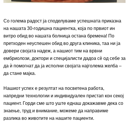
Со голема радост ја споделуваме успешната приказна
на нашата 30-годишна пациентка, која по првиот ин
витро обид во нашата болница остана бремена! По
претходен неуспешен обид во друга клиника, таа ни ја
довери својата надеж, а нашиот тим на врвни
ембриолози, доктори и специјалисти дадоа сè од себе за
да ѝ помогнат да ја исполни својата најголема желба –
да стане мајка.
Нашиот успех е резултат на посветена работа,
напредни технологии и индивидуален пристап кон секој
пациент. Горди сме што уште еднаш докажавме дека со
знаење, труд и внимание, можеме да направиме
разлика во животите на нашите пациенти.