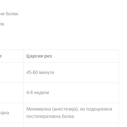
ни болки.
ли.
е
Царски рез
45-60 минути
4-6 недели
Минимална (анестезија), но подоцнежна
рајна
постоперативна болка