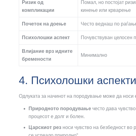
Ризик од
Помал, но постојат ризи
компликации
кинење или крварење
Почеток на доење
Често веднаш по раѓањ
Психолошки аспект
Почувствуван целосен 
Влијание врз идните
Минимално
бремености
4. Психолошки аспект
Одлуката за начинот на породување може да носи
Природното породување
често дава чувство
процесот е долг и болен.
Царскиот рез
носи чувство на безбедност во 
се успеало природно“.