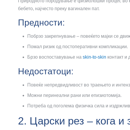
Природното породување е физиолошки процес во ко
бебето, најчесто преку вагинален пат.
Предности:
Побрзо закрепнување – повеќето мајки се движ
Помал ризик од постоперативни компликации.
Брзо воспоставување на
skin-to-skin
контакт и 
Недостатоци:
Повеќе непредвидливост во траењето и интенз
Можни перинеални рани или епизиотомија.
Потреба од поголема физичка сила и издржлив
2. Царски рез – кога и