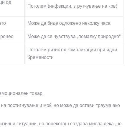
ци од
Поголем (инфекции, згрутчување на крв)
ето
Може да биде одложено неколку часа
процес
Може да се чувствува „помалку природно“
Поголем ризик од компликации при идни
бремености
и
 емоционален товар.
 на постигнување и моќ, но може да остави траума ако
ризични ситуации, но понекогаш создава мисла дека „не