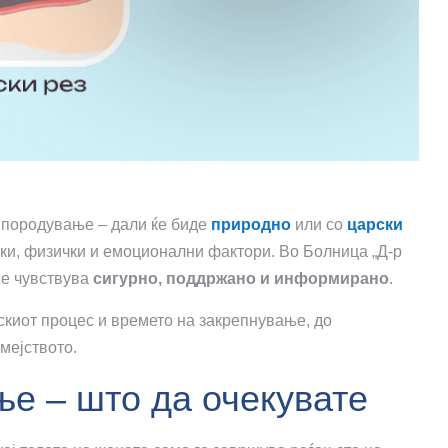
а породување – дали ќе биде
природно
или со
царски
ски, физички и емоционални фактори. Во Болница „Д-р
се чувствува
сигурно, поддржано и информирано
.
нскиот процес и времето на закрепнување, до
мејството.
ње – што да очекувате