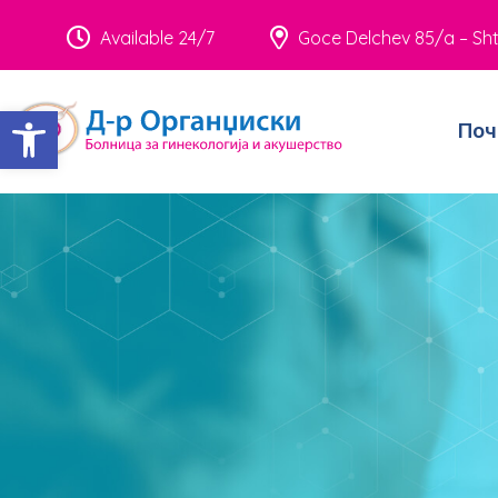
Available 24/7
Goce Delchev 85/a – Sht
Open toolbar
Поч