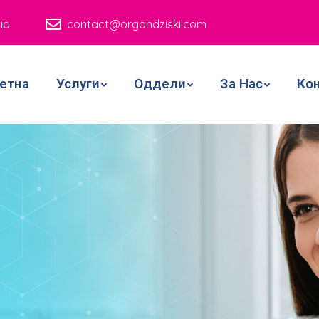
ip
contact@organdziski.com
етна
Услуги
Оддели
За Нас
Ко