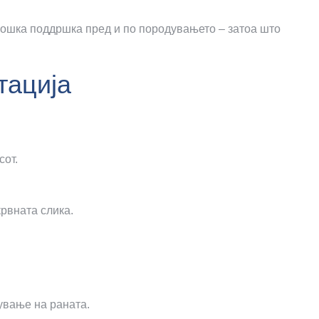
ошка поддршка пред и по породувањето – затоа што
тација
сот.
рвната слика.
ување на раната.