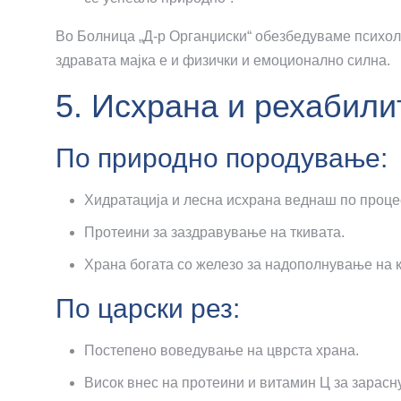
Во Болница „Д-р Органџиски“ обезбедуваме психол
здравата мајка е и физички и емоционално силна.
5. Исхрана и рехабили
По природно породување:
Хидратација и лесна исхрана веднаш по проце
Протеини за заздравување на ткивата.
Храна богата со железо за надополнување на к
По царски рез:
Постепено воведување на цврста храна.
Висок внес на протеини и витамин Ц за зарасн