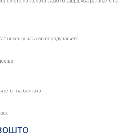
ј телото на жената само го завршува раѓањето на
ат неколку часа по породувањето.
доење.
итетот на болката.
ост.
 зошто