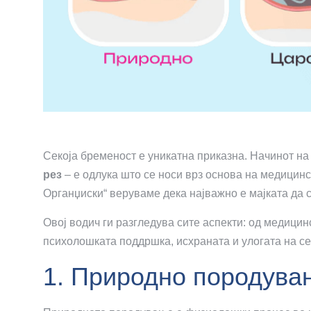
Секоја бременост е уникатна приказна. Начинот н
рез
– е одлука што се носи врз основа на медицин
Органџиски“ веруваме дека најважно е мајката да 
Овој водич ги разгледува сите аспекти: од медици
психолошката поддршка, исхраната и улогата на се
1. Природно породува