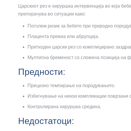
Царскиот рез е хируршка интервенција во која бебе
препорачува во ситуации како:
Поголем ризик за бебето при природно породу
Плацента превиа или абрупција.
Претходен царски рез со комплицирано заздр
Мултипна бременост со сложена позиција на ф
Предности:
Прецизно темпирање на породувањето.
Избегнување на некои компликации поврзани с
Контролирана хируршка средина.
Недостатоци: