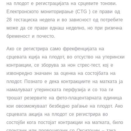
на плодот е регистрацијата на срцевите тонови.
Електронското мониторирање (CTG ) се прави од
28 гестациска недела и во зависност од потребите
може да се прави еднаш неделно, но при ризична
бременост и почесто.
Ако се регистрира само фрекфенцијата на
срцевата кција на плодот, во отсуство на утерински
контракции, се зборува за нон стрес-тест, кој е
извонредно значаен за оценка на состојбата на
плодот. Познато е дека контракциите на матката ја
намалуваат утеринската перфузија и со тоа ги
трошат резервите на фето-плацентарната единица
кои овозможуваат безбедно раѓање на плодот. Ако
срцевата акција на плодот се регистрира во
состојби кога постојат контракции на матката, било
спонтани или провоцирани со Окситоцин – така