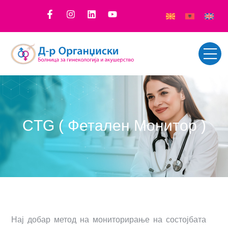
CTG ( Фетален Монитор )
Нај добар метод на мониторирање на состојбата