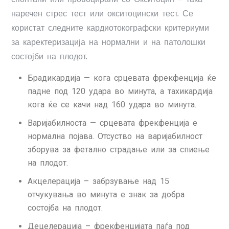
наречен стрес тест или окситоцински тест. Се
користат следните кардиотокографски критериуми
за каректеризација на нормални и на патолошки
состојби на плодот.
Брадикардија — кога срцевата фрекфенција ќе
падне под 120 удара во минута, а тахикардија
кога ќе се качи над 160 удара во минута.
Варијабилноста — срцевата фрекфенција е
нормална појава. Отсуство на варијабилност
зборува за фетално страдање или за спиење
на плодот.
Акцелерација – забрзување над 15
отчукувања во минута е знак за добра
состојба на плодот.
Децелерација – фрекфенцијата паѓа под