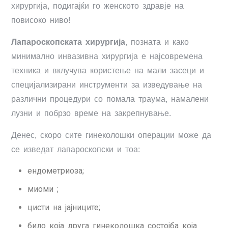
хирургија, подигајќи го женското здравје на
повисоко ниво!
Лапароскопската хирургија
, позната и како
минимално инвазивна хирургија е најсовремена
техника и вклучува користење на мали засеци и
специјализирани инструменти за изведување на
различни процедури со помала траума, намалени
лузни и побрзо време на закрепнување.
Денес, скоро сите гинеколошки операции може да
се изведат лапароскопски и тоа:
ендометриоза;
миоми ;
цисти на јајниците;
било која друга гинеколошка состојба која