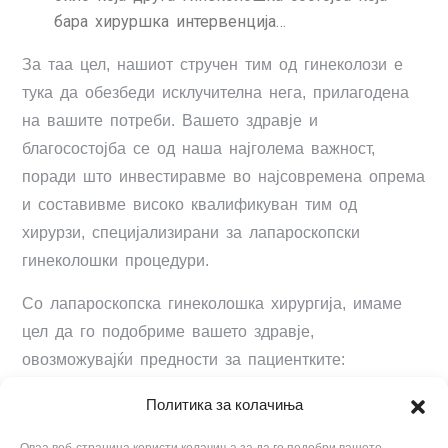
бара хируршка интервенција…
За таа цел, нашиот стручен тим од гинеколози е
тука да обезбеди исклучителна нега, прилагодена
на вашите потреби. Вашето здравје и
благосостојба се од наша најголема важност,
поради што инвестиравме во најсовремена опрема
и составивме високо квалификуван тим од
хирурзи, специјализирани за лапароскопски
гинеколошки процедури.
Со лапароскопска гинеколошка хирургија, имаме
цел да го подобриме вашето здравје,
овозможувајќи предности за пациентките:
помалку крварење,
Политика за колачиња
побрзо заздравување,