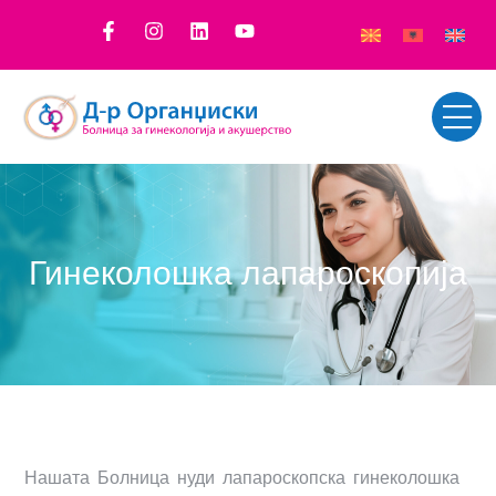
Гинеколошка лапароскопија
Нашата Болница нуди лапароскопска гинеколошка