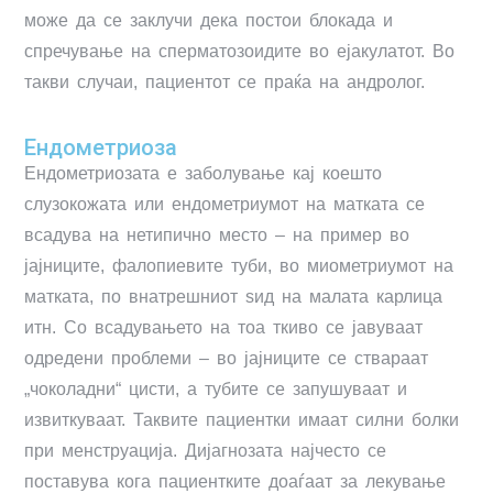
може да се заклучи дека постои блокада и
спречување на сперматозоидите во ејакулатот. Во
такви случаи, пациентот се праќа на андролог.
Ендометриоза
Ендометриозата е заболување кај коешто
слузокожата или ендометриумот на матката се
всадува на нетипично место – на пример во
јајниците, фалопиевите туби, во миометриумот на
матката, по внатрешниот ѕид на малата карлица
итн. Со всадувањето на тоа ткиво се јавуваат
одредени проблеми – во јајниците се ствараат
„чоколадни“ цисти, а тубите се запушуваат и
извиткуваат. Таквите пациентки имаат силни болки
при менструација. Дијагнозата најчесто се
поставува кога пациентките доаѓаат за лекување