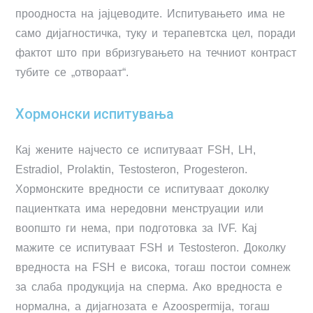
проодноста на јајцеводите. Испитувањето има не
само дијагностичка, туку и терапевтска цел, поради
фактот што при вбризгувањето на течниот контраст
тубите се „отвораат“.
Хормонски испитувања
Кај жените најчесто се испитуваат FSH, LH,
Estradiol, Prolaktin, Testosteron, Progesteron.
Хормонските вредности се испитуваат доколку
пациентката има нередовни менструации или
воопшто ги нема, при подготовка за IVF. Кај
мажите се испитуваат FSH и Testosteron. Доколку
вредноста на FSH е висока, тогаш постои сомнеж
за слаба продукција на сперма. Ако вредноста е
нормална, а дијагнозата е Azoospermija, тогаш