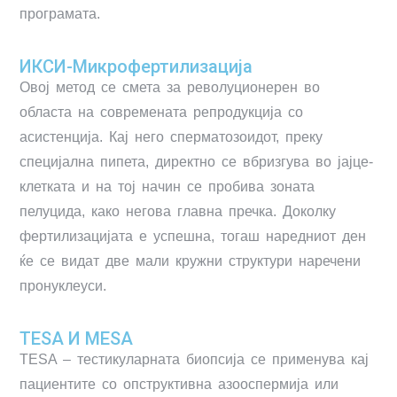
програмата.
ИКСИ-Микрофертилизација
Овој метод се смета за револуционерен во
областа на современата репродукција со
асистенција. Кај него сперматозоидот, преку
специјална пипета, директно се вбризгува во јајце-
клетката и на тој начин се пробива зоната
пелуцида, како негова главна пречка. Доколку
фертилизацијата е успешна, тогаш наредниот ден
ќе се видат две мали кружни структури наречени
пронуклеуси.
TESA И MESA
TESA – тестикуларната биопсија се применува кај
пациентите со опструктивна азооспермија или