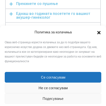
Прекинете со пушење
Еднаш во годината посетете го вашиот
акушер-гинеколог
Не лекувајте се сами без консултација со
вашиот лекар
Политика за колачиња
Избегнувајте ги непромислените полови
Оваа веб-страница користи колачиња за да го подобри вашето
контакти
корисничко искуство додека се движите низ веб-страницата. Од нив,
колачињата кои се категоризирани како неопходни се зачуваат на
Специјалистите советуваат да го родите
вашиот прелистувач бидејќи се неопходни за работа на основните веб
првото дете до 30 годишна возраст
функционалности
Се согласувам
© 2024 Сите права задржани | Изработено од
Trinitymedia.mk
Не се согласувам
Политика за приватност
|
Политика за колачиња
Подесување