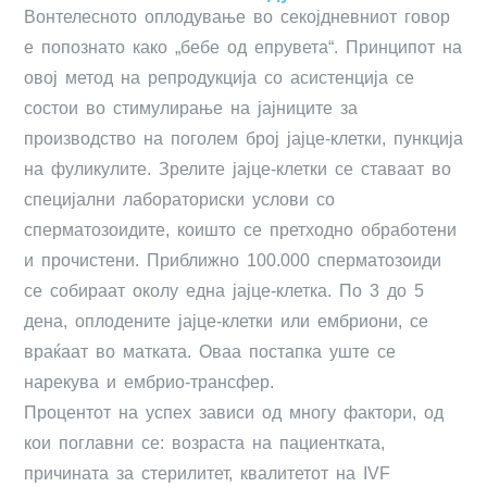
Вонтелесното оплодување во секојдневниот говор
е попознато како „бебе од епрувета“. Принципот на
овој метод на репродукција со асистенција се
состои во стимулирање на јајниците за
производство на поголем број јајце-клетки, пункција
на фуликулите. Зрелите јајце-клетки се ставаат во
специјални лабораториски услови со
сперматозоидите, коишто се претходно обработени
и прочистени. Приближно 100.000 сперматозоиди
се собираат околу една јајце-клетка. По 3 до 5
дена, оплодените јајце-клетки или ембриони, се
враќаат во матката. Оваа постапка уште се
нарекува и ембрио-трансфер.
Процентот на успех зависи од многу фактори, од
кои поглавни се: возраста на пациентката,
причината за стерилитет, квалитетот на IVF