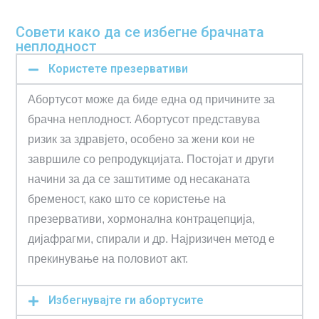
Совети како да се избегне брачната
неплодност
Користете презервативи
Абортусот може да биде една од причините за
брачна неплодност. Абортусот представува
ризик за здравјето, особено за жени кои не
завршиле со репродукцијата. Постојат и други
начини за да се заштитиме од несаканата
бременост, како што се користење на
презервативи, хормонална контрацепција,
дијафрагми, спирали и др. Најризичен метод е
прекинување на половиот акт.
Избегнувајте ги абортусите