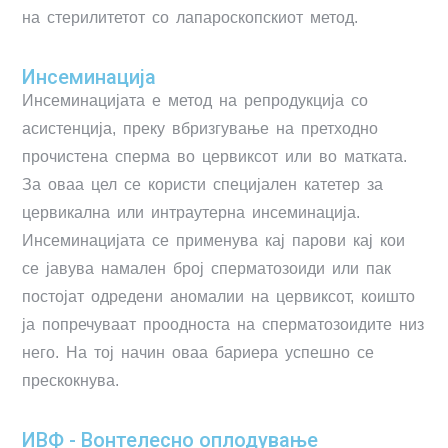
на стерилитетот со лапароскопскиот метод.
Инсеминација
Инсеминацијата е метод на репродукција со
асистенција, преку вбризгување на претходно
прочистена сперма во цервиксот или во матката.
За оваа цел се користи специјален катетер за
цервикална или интраутерна инсеминација.
Инсеминацијата се применува кај парови кај кои
се јавува намален број сперматозоиди или пак
постојат одредени аномалии на цервиксот, коишто
ја попречуваат проодноста на сперматозоидите низ
него. На тој начин оваа бариера успешно се
прескокнува.
ИВФ - Вонтелесно оплодување