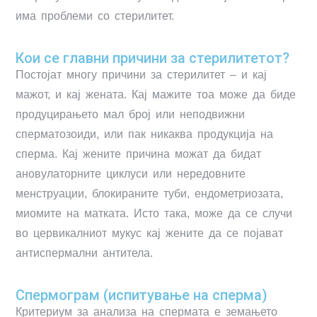
има проблеми со стерилитет.
Кои се главни причини за стерилитетот?
Постојат многу причини за стерилитет – и кај
мажот, и кај жената. Кај мажите тоа може да биде
продуцирањето мал број или неподвижни
сперматозоиди, или пак никаква продукција на
сперма. Кај жените причина можат да бидат
ановулаторните циклуси или нередовните
менструации, блокираните туби, ендометриозата,
миомите на матката. Исто така, може да се случи
во цервикалниот мукус кај жените да се појават
антиспермални антитела.
Спермограм (испитување на сперма)
Критериум за анализа на спермата е земањето