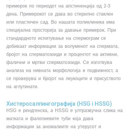
примерок по периодот на апстиненција од 2-3
дена. Примерокот се дава во стерилно стаклен
или пластичен сад. Во нашата поликлиника има
специјална просторија за давање примерок. При
стандардното испитување на спермограм се
добиваат информации за волуменот на спермата,
бројот на сперматозоиди и процентот на активни,
фалични и мртви сперматозоиди. Се изготвува
анализа на нивната морфологија и подвижност, а
се проверува и бројот на леукоцити и присуството
на аглутинати.
Хистеросалпингографија (HSG i HSSG)
HSG е рендгенска, а HSSG е ултразвучна слика на
матката и фалопиевите туби која дава
информации за аномалиите на утерусот и