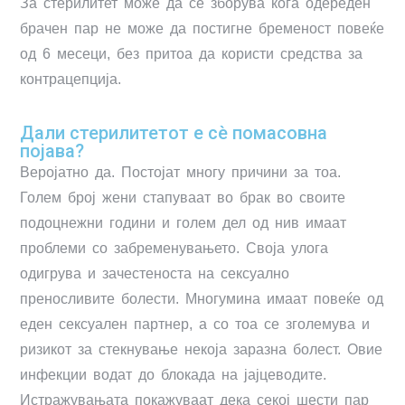
За стерилитет може да се зборува кога одереден
брачен пар не може да постигне бременост повеќе
од 6 месеци, без притоа да користи средства за
контрацепција.
Дали стерилитетот е сè помасовна
појава?
Веројатно да. Постојат многу причини за тоа.
Голем број жени стапуваат во брак во своите
подоцнежни години и голем дел од нив имаат
проблеми со забременувањето. Своја улога
одигрува и зачестеноста на сексуално
преносливите болести. Многумина имаат повеќе од
еден сексуален партнер, а со тоа се зголемува и
ризикот за стекнување некоја заразна болест. Овие
инфекции водат до блокада на јајцеводите.
Истражувањата покажуваат дека секој шести пар