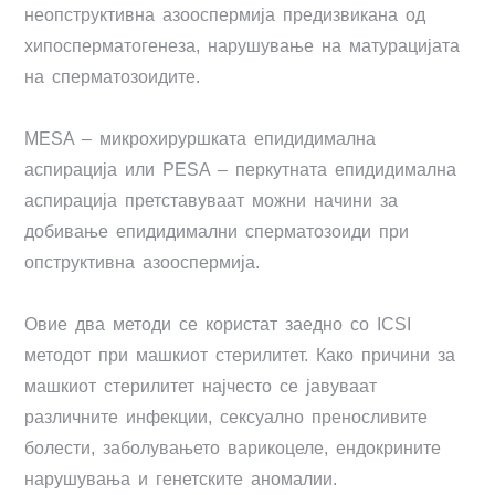
неопструктивна азооспермија предизвикана од
хипосперматогенеза, нарушување на матурацијата
на сперматозоидите.
MESA – микрохируршката епидидимална
аспирација или PESA – перкутната епидидимална
аспирација претставуваат можни начини за
добивање епидидимални сперматозоиди при
опструктивна азооспермија.
Овие два методи се користат заедно со ICSI
методот при машкиот стерилитет. Како причини за
машкиот стерилитет најчесто се јавуваат
различните инфекции, сексуално преносливите
болести, заболувањето варикоцеле, ендокрините
нарушувања и генетските аномалии.