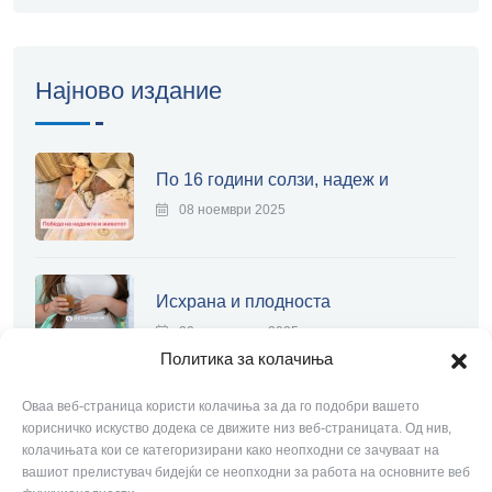
Најново издание
По 16 години солзи, надеж и
08 ноември 2025
Исхрана и плодноста
20 септември 2025
Политика за колачиња
Оваа веб-страница користи колачиња за да го подобри вашето
Современа лапароскопија
корисничко искуство додека се движите низ веб-страницата. Од нив,
колачињата кои се категоризирани како неопходни се зачуваат на
20 септември 2025
вашиот прелистувач бидејќи се неопходни за работа на основните веб