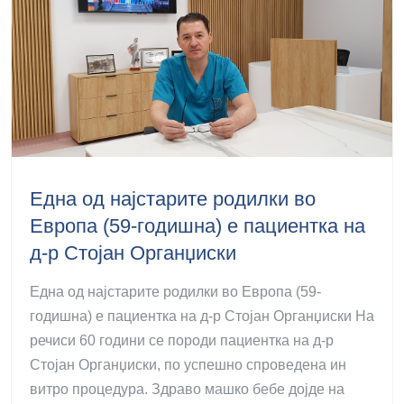
Една од најстарите родилки во
Европа (59-годишна) е пациентка на
д-р Стојан Органџиски
Една од најстарите родилки во Европа (59-
годишна) е пациентка на д-р Стојан Органџиски На
речиси 60 години се породи пациентка на д-р
Стојан Органџиски, по успешно спроведена ин
витро процедура. Здраво машко бебе дојде на