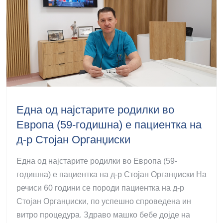
Една од најстарите родилки во
Европа (59-годишна) е пациентка на
д-р Стојан Органџиски
Една од најстарите родилки во Европа (59-
годишна) е пациентка на д-р Стојан Органџиски На
речиси 60 години се породи пациентка на д-р
Стојан Органџиски, по успешно спроведена ин
витро процедура. Здраво машко бебе дојде на