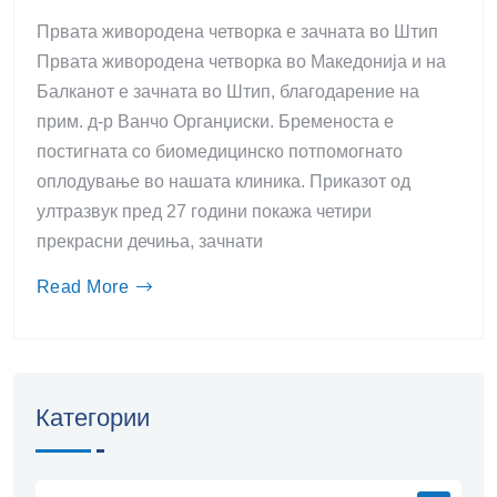
Првата живородена четворка е зачната во Штип
Првата живородена четворка во Македонија и на
Балканот е зачната во Штип, благодарение на
прим. д-р Ванчо Органџиски. Бременоста е
постигната со биомедицинско потпомогнато
оплодување во нашата клиника. Приказот од
ултразвук пред 27 години покажа четири
прекрасни дечиња, зачнати
Read More
Категории