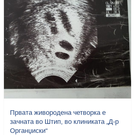
Првата живородена четворка е
зачната во Штип, во клиниката „Д-р
Органџиски“