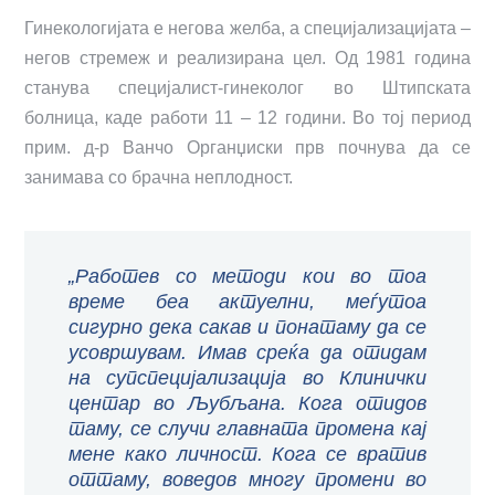
Гинекологијата е негова желба, а специјализацијата –
негов стремеж и реализирана цел. Од 1981 година
станува специјалист-гинеколог во Штипската
болница, каде работи 11 – 12 години. Во тој период
прим. д-р Ванчо Органџиски прв почнува да се
занимава со брачна неплодност.
„Работев со методи кои во тоа
време беа актуелни, меѓутоа
сигурно дека сакав и понатаму да се
усовршувам. Имав среќа да отидам
на супспецијализација во Клинички
центар во Љубљана. Кога отидов
таму, се случи главната промена кај
мене како личност. Кога се вратив
оттаму, воведов многу промени во