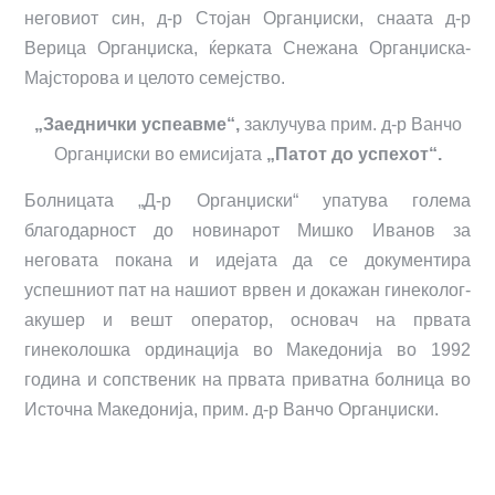
неговиот син, д-р Стојан Органџиски, снаата д-р
Верица Органџиска, ќерката Снежана Органџиска-
Мајсторова и целото семејство.
„Заеднички успеавме“,
заклучува прим. д-р Ванчо
Органџиски во емисијата
„Патот до успехот“.
Болницата „Д-р Органџиски“ упатува голема
благодарност до новинарот Мишко Иванов за
неговата покана и идејата да се документира
успешниот пат на нашиот врвен и докажан гинеколог-
акушер и вешт оператор, основач на првата
гинеколошка ординација во Македонија во 1992
година и сопственик на првата приватна болница во
Источна Македонија, прим. д-р Ванчо Органџиски.