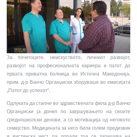
За почетоците, неискуството, личниот развојот,
развојот на професионалната кариера и патот до
првата приватна болница во Источна Македонија,
прим. д-р Ванчо Органџиски зборуваше во емисијата
„Патот до успехот“.
Одлуката да стапне во здравствената фела д-р Ванчо
Органџиски ја донел по завршувањето на своите
средношколски денови, а со мотивација од неговото
семејство. Медицината за него била голем предизвик
и вистинска чест, па поради тоа се запишува на