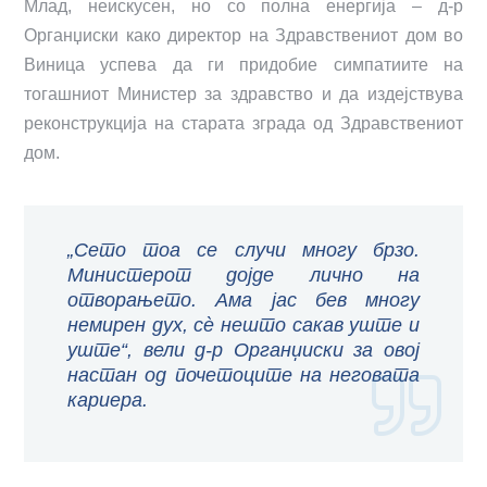
Млад, неискусен, но со полна енергија – д-р
Органџиски како директор на Здравствениот дом во
Виница успева да ги придобие симпатиите на
тогашниот Министер за здравство и да издејствува
реконструкција на старата зграда од Здравствениот
дом.
„Сето тоа се случи многу брзо.
Министерот дојде лично на
отворањето. Ама јас бев многу
немирен дух, сѐ нешто сакав уште и
уште“, вели д-р Органџиски за овој
настан од почетоците на неговата
кариера.