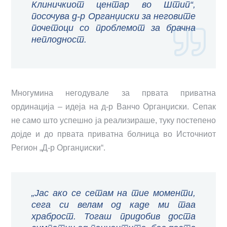
Клиничкиот центар во Штип“,
посочува д-р Органџиски за неговите
почетоци со проблемот за брачна
неплодност.
Многумина негодувале за првата приватна
ординација – идеја на д-р Ванчо Органџиски. Сепак
не само што успешно ја реализираше, туку постепено
дојде и до првата приватна болница во Источниот
Регион „Д-р Органџиски“.
„Јас ако се сетам на тие моменти,
сега си велам од каде ми таа
храброст. Тогаш придобив доста