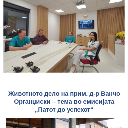
Животното дело на прим. д-р Ванчо
Органџиски – тема во емисијата
„Патот до успехот“