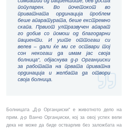
симпатии од пациентите, бев доста
популарен. Во почетокот во
приватната ординација проблем
беше апаратурата, беше екстремно
скапа. Првиот ултразвучен апарат
го добив со помош од благодарни
пациенти. И уште оттогаш си
велев – дали ќе ми се оствари тој
сон некогаш да имам јас своја
болница“, објаснува д-р Органџиски
за работата на првата приватна
ординација и желбата да отвори
своја болница.
Болницата „Д-р Органџиски“ е животното дело на
прим. д-р Ванчо Органџиски, кој за овој успех вели
дека не може да биде остварлив без заложбата на