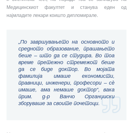
Медицинскиот факултет и станува еден од
најмладите лекари коишто дипломирале.
„По завршувањето на основното и
средното образование, прашањето
беше – што да се студира. Во тоа
време претежно стремежот беше
да се биде доктор. Во мојата
фамилија имаше економисти,
правници, инженери, професори – сѐ
имаше, ама немаше доктор“, вака
прим. д-р Ванчо Органџиски
зборуваше за своите почетоци.