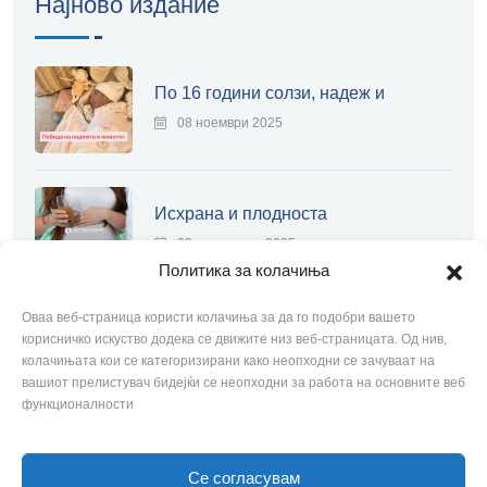
Најново издание
По 16 години солзи, надеж и
08 ноември 2025
Исхрана и плодноста
20 септември 2025
Политика за колачиња
Оваа веб-страница користи колачиња за да го подобри вашето
Современа лапароскопија
корисничко искуство додека се движите низ веб-страницата. Од нив,
колачињата кои се категоризирани како неопходни се зачуваат на
20 септември 2025
вашиот прелистувач бидејќи се неопходни за работа на основните веб
функционалности
Се согласувам