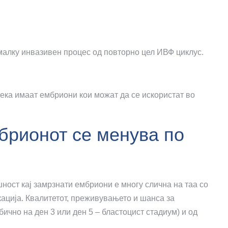
алку инвазивен процес од повторно цел ИВФ циклус.
дека имаат ембриони кои можат да се искористат во
брионот се менува по
ост кај замрзнати ембриони е многу слична на таа со
ација. Квалитетот, преживувањето и шанса за
ично на ден 3 или ден 5 – бластоцист стадиум) и од