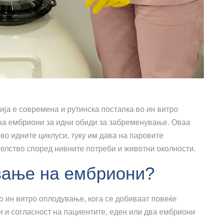
а е современа и рутинска постапка во ин витро
на ембриони за идни обиди за забременување. Оваа
во идните циклуси, туку им дава на паровите
елство според нивните потреби и животни околности.
вање на ембриони?
о ин витро оплодување, кога се добиваат повеќе
 и согласност на пациентите, еден или два ембриони