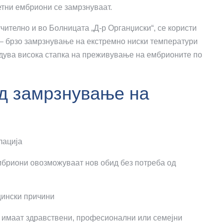
етни ембриони се замрзнуваат.
учително и во Болницата „Д-р Органџиски“, се користи
– брзо замрзнување на екстремно ниски температури
бедува висока стапка на преживување на ембрионите по
од замрзнување на
лација
мбриони овозможуваат нов обид без потреба од
цински причини
 имаат здравствени, професионални или семејни