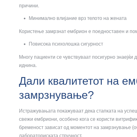
причини.
Минимално влијание врз телото на жената
Користење замрзнат ембрион е поедноставен и пом
Повисока психолошка сигурност
Многу пациенти се чувствуваат посигурно знаејќи 
иднина.
Дали квалитетот на ем
замрзнување?
Истражувањата покажуваат дека стапката на успешн
свежи ембриони, особено кога се користи витрифик
бременост зависат од моментот на замрзнување (об
лабораториската стручност.