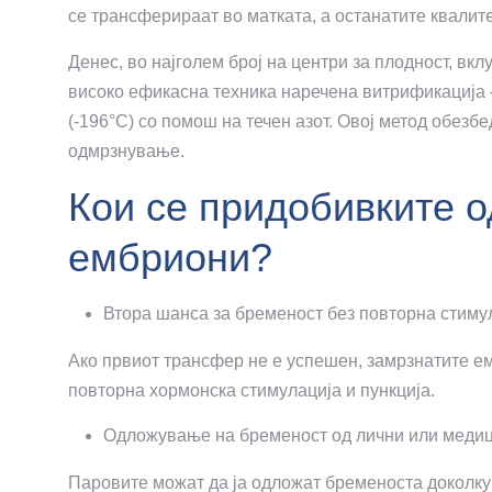
се трансферираат во матката, а останатите квалит
Денес, во најголем број на центри за плодност, вкл
високо ефикасна техника наречена витрификација 
(-196°C) со помош на течен азот. Овој метод обез
одмрзнување.
Кои се придобивките 
ембриони?
Втора шанса за бременост без повторна стиму
Ако првиот трансфер не е успешен, замрзнатите е
повторна хормонска стимулација и пункција.
Одложување на бременост од лични или меди
Паровите можат да ја одложат бременоста доколку