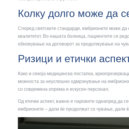
Колку долго може да с
Според светските стандарди, ембрионите може да 
квалитетот. Во нашата болница, пациентите се ре
обновување на договорот за продолжување на чув
Ризици и етички аспек
Како и секоја медицинска постапка, криопрезервац
можноста за неуспешно одмрзнување на ембрионот.
со современа опрема и искусен персонал.
Од етички аспект, важно е паровите однапред да с
ембрионите – дали ќе продолжат со чување, дали ќе