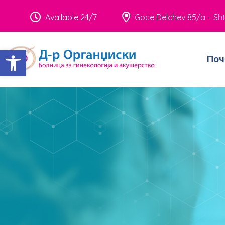
Available 24/7
Goce Delchev 85/a – Sht
Open toolbar
Поч