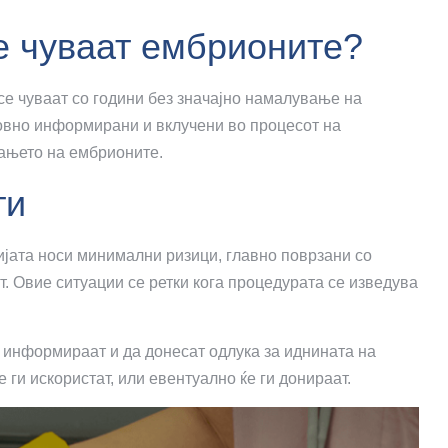
е чуваат ембрионите?
се чуваат со години без значајно намалување на
довно информирани и вклучени во процесот на
ањето на ембрионите.
ти
ијата носи минимални ризици, главно поврзани со
 Овие ситуации се ретки кога процедурата се изведува
е информираат и да донесат одлука за иднината на
 ги искористат, или евентуално ќе ги донираат.