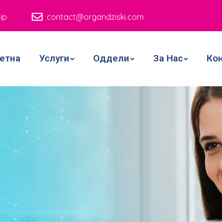
ip
contact@organdziski.com
етна
Услуги
Оддели
За Нас
Ко