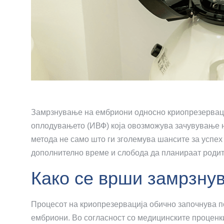
Замрзнување на ембриони односно криопрезервациј
оплодувањето (ИВФ) која овозможува зачувување 
метода не само што ги зголемува шансите за успех 
дополнително време и слобода да планираат родит
Како се врши замрзну
Процесот на криопрезервација обично започнува п
ембриони. Во согласност со медицинските проценки