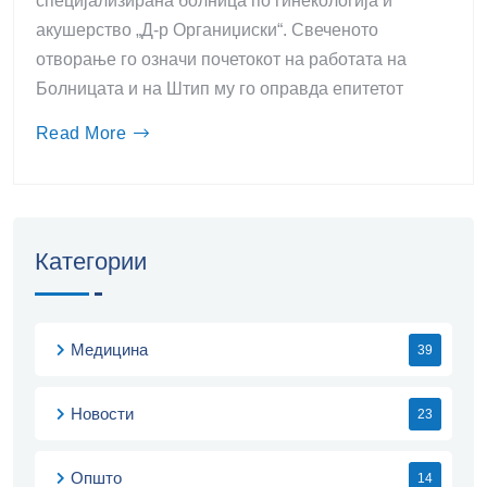
специјализирана болница по гинекологија и
акушерство „Д-р Органиџиски“. Свеченото
отворање го означи почетокот на работата на
Болницата и на Штип му го оправда епитетот
Read More
Категории
Медицина
39
Новости
23
Општо
14