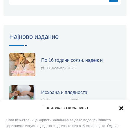
Најново издание
По 16 години солзи, надеж и
08 ноември 2025
Исхрана и плодноста
20 септември 2025
Политика за колачиња
Оваа веб-страница користи колачиња за да го подобри вашето
Современа лапароскопија
корисничко искуство додека се движите низ веб-страницата. Од нив,