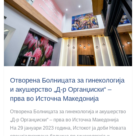
Отворена Болницата за гинекологија
и акушерство „Д-р Органџиски“ –
прва во Источна Македонија
Отворена Болницата за гинекологија и акушерство
„Д-р Органџиски“ – прва во Источна Македонија
На 29 јануари 2023 година, Истокот ја доби Новата