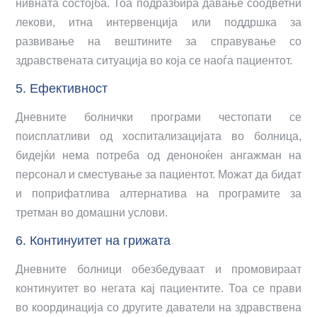
нивната состојба. Тоа подразбира давање соодветни
лекови, итна интервенција или поддршка за
развивање на вештините за справување со
здравствената ситуација во која се наоѓа пациентот.
5. Ефективност
Дневните болнички програми честопати се
поисплатливи од хоспитализацијата во болница,
бидејќи нема потреба од деноноќен ангажман на
персонал и сместување за пациентот. Можат да бидат
и поприфатлива алтернатива на програмите за
третман во домашни услови.
6. Континуитет на грижата
Дневните болници обезбедуваат и промовираат
континуитет во негата кај пациентите. Тоа се прави
во координација со другите даватели на здравствена