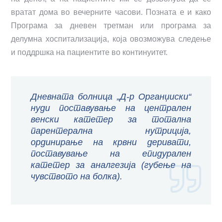
вратат дома во вечерните часови. Позната е и како
Програма за дневен третман или програма за
делумна хоспитализација, која овозможува следење
и поддршка на пациентите во континуитет.
Дневната болница „Д-р Органџиски“
нуди поставување на централен
венски катетер за тотална
парентерална нутриција,
ординирање на крвни деривати,
поставување на епидурален
катетер за аналгезија (губење на
чувството на болка).