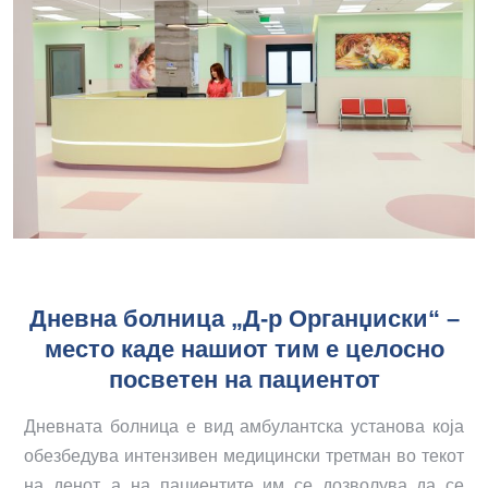
Дневна болница „Д-р Органџиски“ –
место каде нашиот тим e целосно
посветен на пациентот
Дневната болница е вид амбулантска установа која
обезбедува интензивен медицински третман во текот
на денот, а на пациентите им се дозволува да се