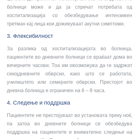
болници може и да ја спречат потребата од
хоспитализација со обезбедување интензивен
третман кај лица кои доживуваат акутни симптоми.
3. Флексибилност
За разлика од хоспитализацијата во болница,
пациентите во дневните болници се враќаат дома во
вечерните часови. Тоа им овозможува да ги задржат
секојдневните обврски, како што се работата,
училиштето или семејните обврски. Престојот во
дневна болница е ограничен на 6 – 8 часа.
4. Следење и поддршка
Пациентите не престојуваат во установата преку ноќ,
па затоа во дневните болници се обезбедува
поддршка на пациентите и внимателно следење на