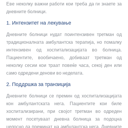
Еве неколку важни работи кои треба да ги знаете за
дневните болници.
1. Интензитет на лекување
Дневните болници нудат поинтензивен третман од
традиционалната амбулантска терапија, но помалку
интензивен од хоспитализацијата во болница.
Пациентите, вообичаено, добиваат третман од
неколку сесии кои траат повеќе часа, секој ден или
само одредени денови во неделата.
2. Поддршка за транзиција
Дневните болници се премин од хоспитализацијата
кон амбулантската нега. Пациентите кои биле
хоспитализирани, при својот третман во одреден
момент посетуваат дневна болница за подоцна
целосно да преминат на амбулантска нега. Дневните